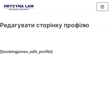
Перейти
до
змісту
Редагувати сторінку профілю
[bookingpress_edit_profile]